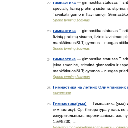
гимнастика
— gimnastika statusas T sriti
22
specialių fizinių pratimų sistema, stiprin
↑sveikatingumo ir ↑lavinamoji. Gimnasti
Sporto terminų žodynas
гимнастика
— gimnastika statusas T sriti
23
fizinių pratimų visuma, fizinis lavinimas
mankštinuosi&LT; gymnos – nuogas atiti
Sporto terminų žodynas
гимнастика
— gimnastika statusas T sriti
24
įeina ↑meninė, ↑ritminė gimnastika ir ↑sp
mankštinuosi&LT; gymnos – nuogas prie
Sporto terminų žodynas
Гимнастика на летних Олимпийских 
25
Википедия
Гимнастика(ума)
— Гимнастика (ума) и
26
гимнастику). Ср. Литература у насъ в
изнурительнымъ переливаніемъ изъ пу
1.&#8230; …
Большой толково-фразеологический словар