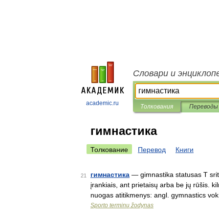
Словари и энциклоп
academic.ru
Толкования
Переводы
гимнастика
Толкование
Перевод
Книги
гимнастика
— gimnastika statusas T sriti
21
įrankiais, ant prietaisų arba be jų rūšis
nuogas atitikmenys: angl. gymnastics vo
Sporto terminų žodynas