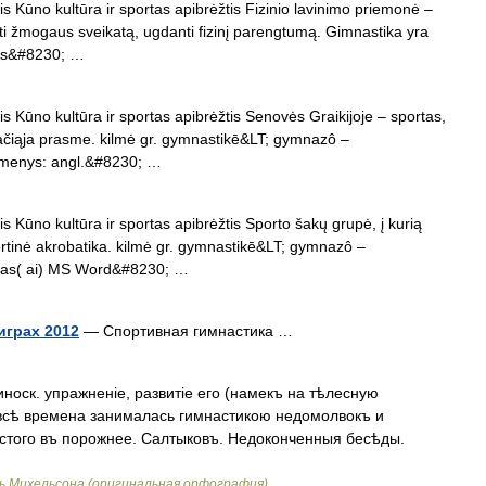
s Kūno kultūra ir sportas apibrėžtis Fizinio lavinimo priemonė –
anti žmogaus sveikatą, ugdanti fizinį parengtumą. Gimnastika yra
kos&#8230; …
s Kūno kultūra ir sportas apibrėžtis Senovės Graikijoje – sportas,
 plačiąja prasme. kilmė gr. gymnastikē&LT; gymnazô –
kmenys: angl.&#8230; …
s Kūno kultūra ir sportas apibrėžtis Sporto šakų grupė, į kurią
ortinė akrobatika. kilmė gr. gymnastikē&LT; gymnazô –
das( ai) MS Word&#8230; …
играх 2012
— Спортивная гимнастика …
носк. упражненіе, развитіе его (намекъ на тѣлесную
о всѣ времена занималась гимнастикою недомолвокъ и
стого въ порожнее. Салтыковъ. Недоконченныя бесѣды.
ь Михельсона (оригинальная орфография)