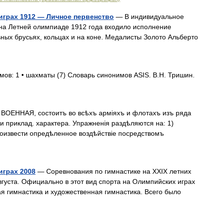
играх 1912 — Личное первенство
— В индивидуальное
 на Летней олимпиаде 1912 года входило исполнение
ых брусьях, кольцах и на коне. Медалисты Золото Альберто
мов: 1 • шахматы (7) Словарь синонимов ASIS. В.Н. Тришин.
ЕННАЯ, состоитъ во всѣхъ арміяхъ и флотахъ изъ ряда
 и приклад. характера. Упражненія раздѣляются на: 1)
роизвести опредѣленное воздѣйствіе посредствомъ
играх 2008
— Соревнования по гимнастике на XXIX летних
вгуста. Официально в этот вид спорта на Олимпийских играх
ая гимнастика и художественная гимнастика. Всего было