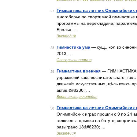
Гимнастика на летних Олимпийских 
27
многоборье по спортивной гимнастике
программы на перекладине, параллельн
Бралья …
Википедия
гимнастика ума
— сущ., кол во синони
28
2013 …
Словарь синонимов
Гимнастика военная
— ГИМНАСТИКА ВО
29
упражненій какъ воспитательнаго, такъ
движенія искусственныя, цѣль коихъ п
актив.&#8230; …
Военная энциклопедия
Гимнастика на летних Олимпийских 
30
Олимпийских играх прошли с 9 по 24 а
включены: прыжки на батуте, спортивн
разыграно 18&#8230; …
Википедия