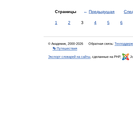
Страницы
←
Предыдущая
Сле
1
2
3
4
5
6
© Академик, 2000-2026
Обратная связь:
Техподдерж
👣 Путешествия
Экспорт словарей на сайты
, сделанные на PHP,
Jo