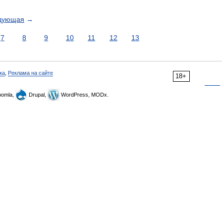
дующая
→
7
8
9
10
11
12
13
ка
,
Реклама на сайте
18+
omla,
Drupal,
WordPress, MODx.