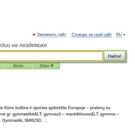
Запомнить сайт
Словарь на свой сайт
RU
едии на Академике
Найти!
Книги
Игры ⚽
s Kūno kultūra ir sportas apibrėžtis Europoje – pratimų su
. kilmė gr. gymnastikē&LT; gymnazô – mankštinuosi&LT; gymnos –
k. Gymnastik, f&#8230; …